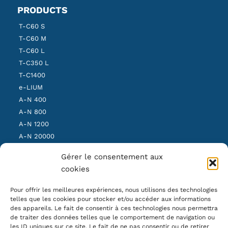
PRODUCTS
T-C60 S
T-C60 M
T-C60 L
T-C350 L
T-C1400
e-LIUM
A-N 400
A-N 800
A-N 1200
A-N 20000
SBS Light
Gérer le consentement aux
SBS Medium
cookies
SBS Heavy
Pour offrir les meilleures expériences, nous utilisons des technologies
telles que les cookies pour stocker et/ou accéder aux informations
OUR NEWSLETTER
des appareils. Le fait de consentir à ces technologies nous permettra
de traiter des données telles que le comportement de navigation ou
les ID uniques sur ce site. Le fait de ne pas consentir ou de retirer