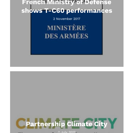
French Ministry of Defense
shows T-C60 performances
2 November 2017
Partnership Climate City
3 July 2017