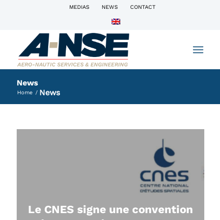
MEDIAS
NEWS
CONTACT
News
News
Home
/
Le CNES signe une convention