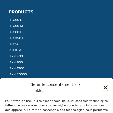
PRODUCTS
T-C60 S
T-C60 M
T-C60 L
T-C350 L
T-C1400
e-LIUM
A-N 400
A-N 800
A-N 1200
A-N 20000
SBS Light
Gérer le consentement aux
SBS Medium
cookies
SBS Heavy
Pour offrir les meilleures expériences, nous utilisons des technologies
telles que les cookies pour stocker et/ou accéder aux informations
OUR NEWSLETTER
des appareils. Le fait de consentir à ces technologies nous permettra