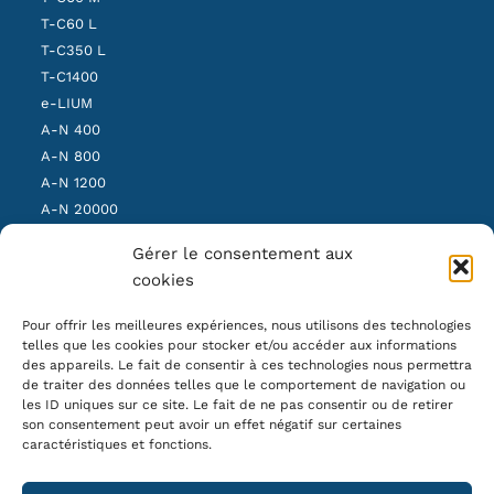
T-C60 L
T-C350 L
T-C1400
e-LIUM
A-N 400
A-N 800
A-N 1200
A-N 20000
SBS Light
Gérer le consentement aux
SBS Medium
cookies
SBS Heavy
Pour offrir les meilleures expériences, nous utilisons des technologies
telles que les cookies pour stocker et/ou accéder aux informations
OUR NEWSLETTER
des appareils. Le fait de consentir à ces technologies nous permettra
de traiter des données telles que le comportement de navigation ou
les ID uniques sur ce site. Le fait de ne pas consentir ou de retirer
son consentement peut avoir un effet négatif sur certaines
caractéristiques et fonctions.