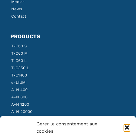
Medias
News
Contact
PRODUCTS
T-C60 S
T-C60 M
T-C60 L
T-C350 L
T-C1400
e-LIUM
A-N 400
A-N 800
A-N 1200
A-N 20000
SBS Light
Gérer le consentement aux
SBS Medium
cookies
SBS Heavy