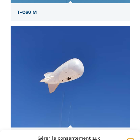
T-C60 M
T-C60 L
Gérer le consentement aux