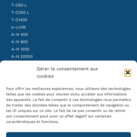
T-C60 L
T-C350 L
T-C1400
e-LIUM
A-N 400
A-N 800
A-N 1200
A-N 20000
SBS Light
Gérer le consentement aux
SBS Medium
cookies
SBS Heavy
Pour offrir les meilleures expériences, nous utilisons des technologies
telles que les cookies pour stocker et/ou accéder aux informations
OUR NEWSLETTER
des appareils. Le fait de consentir à ces technologies nous permettra
de traiter des données telles que le comportement de navigation ou
les ID uniques sur ce site. Le fait de ne pas consentir ou de retirer
son consentement peut avoir un effet négatif sur certaines
caractéristiques et fonctions.