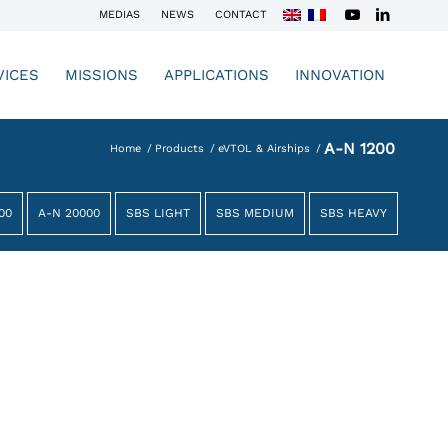
MEDIAS
NEWS
CONTACT
VICES
MISSIONS
APPLICATIONS
INNOVATION
A-N 1200
Home
/
Products
/
eVTOL & Airships
/
00
A-N 20000
SBS LIGHT
SBS MEDIUM
SBS HEAVY