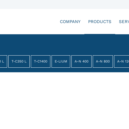
COMPANY
PRODUCTS
SER
0 L
T-C350 L
T-C1400
E-LIUM
A-N 400
A-N 800
A-N 12