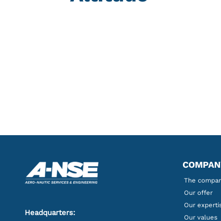
COMPAN
The company
Our offer
Our experti
Headquarters:
Our values