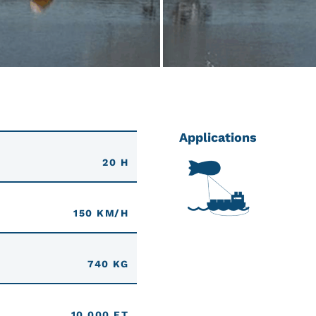
Applications
20 H
150 KM/H
740 KG
10 000 FT