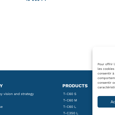
Pour offrir
les cookies
consentir à
comportemen
consentir o
Y
PRODUCTS
caractérist
 vision and strategy
T-C60 S
T-C60 M
Ac
se
T-C60 L
T-C350 L