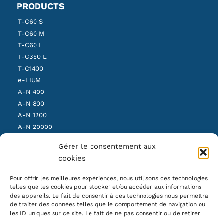
PRODUCTS
T-C60 S
T-C60 M
T-C60 L
T-C350 L
T-C1400
e-LIUM
A-N 400
A-N 800
A-N 1200
A-N 20000
SBS Light
Gérer le consentement aux
SBS Medium
cookies
SBS Heavy
Pour offrir les meilleures expériences, nous utilisons des technologies
telles que les cookies pour stocker et/ou accéder aux informations
OUR NEWSLETTER
des appareils. Le fait de consentir à ces technologies nous permettra
de traiter des données telles que le comportement de navigation ou
les ID uniques sur ce site. Le fait de ne pas consentir ou de retirer