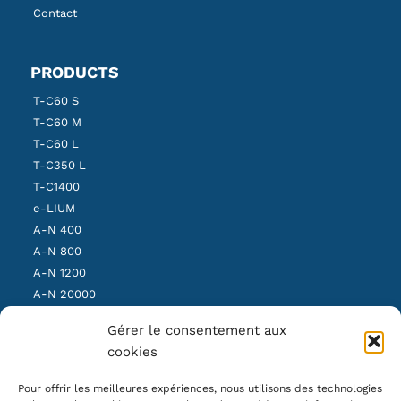
Contact
PRODUCTS
T-C60 S
T-C60 M
T-C60 L
T-C350 L
T-C1400
e-LIUM
A-N 400
A-N 800
A-N 1200
A-N 20000
SBS Light
Gérer le consentement aux
SBS Medium
cookies
SBS Heavy
Pour offrir les meilleures expériences, nous utilisons des technologies