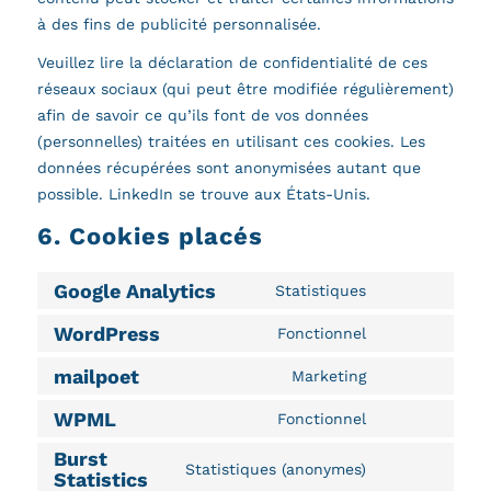
à des fins de publicité personnalisée.
Veuillez lire la déclaration de confidentialité de ces
réseaux sociaux (qui peut être modifiée régulièrement)
afin de savoir ce qu’ils font de vos données
(personnelles) traitées en utilisant ces cookies. Les
données récupérées sont anonymisées autant que
possible. LinkedIn se trouve aux États-Unis.
6. Cookies placés
Google Analytics
Statistiques
Consent
to
WordPress
Fonctionnel
Consent
service
to
mailpoet
Marketing
google-
Consent
service
analytics
to
WPML
Fonctionnel
wordpress
Consent
service
Burst
to
mailpoet
Statistiques (anonymes)
Statistics
Consent
service