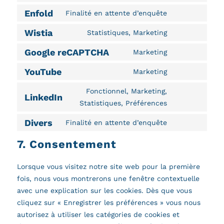
to
wpml
Enfold
Finalité en attente d’enquête
Consent
service
to
Wistia
burst-
Statistiques, Marketing
Consent
service
statistics
to
Google reCAPTCHA
Marketing
enfold
Consent
service
to
YouTube
Marketing
wistia
Consent
service
to
Fonctionnel, Marketing,
google-
LinkedIn
service
Consent
Statistiques, Préférences
recaptcha
youtube
to
Divers
Finalité en attente d’enquête
service
Consent
linkedin
to
7. Consentement
service
divers
Lorsque vous visitez notre site web pour la première
fois, nous vous montrerons une fenêtre contextuelle
avec une explication sur les cookies. Dès que vous
cliquez sur « Enregistrer les préférences » vous nous
autorisez à utiliser les catégories de cookies et